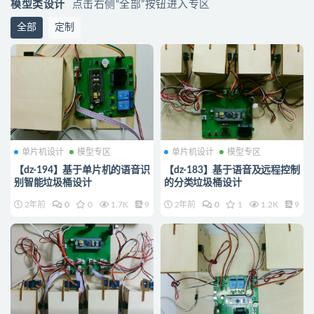
模型类设计
点击右侧“全部”按钮进入专区
全部
定制
单片机设计
模型专区
单片机设计
模型专区
【dz-194】基于单片机的语音识
【dz-183】基于语音及远程控制
别智能垃圾桶设计
的分类垃圾桶设计
2年前
0
0
1.7K
9.9
2年前
0
1
1.2K
9.9