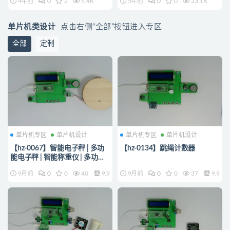
4年前
0
2
5.4K
5年前
0
0
23.1K
单片机类设计
点击右侧“全部”按钮进入专区
全部
定制
单片机专区
单片机设计
单片机专区
单片机设计
【hz-0067】智能电子秤 | 多功
【hz-0134】跳绳计数器
能电子秤 | 智能称重仪 | 多功能
称重仪
9月前
0
0
40
9.9
9月前
0
0
37
9.9