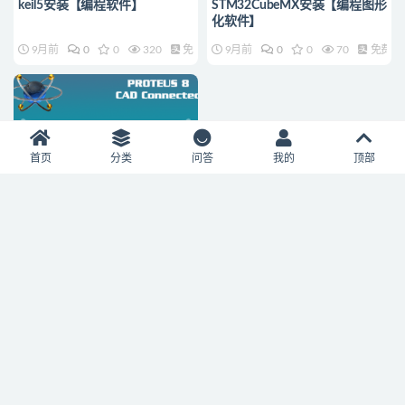
keil5安装【编程软件】
STM32CubeMX安装【编程图形
化软件】
9月前
0
0
320
免费
9月前
0
0
70
免费
首页
分类
问答
我的
顶部
单片机软件
proteus8.17安装【仿真软件】
9月前
0
0
70
免费
教学类部分展示
全部
原理图教学
小车调试教学
散件焊接教学
流程图绘制教学
程序下载教学
程序框架教学