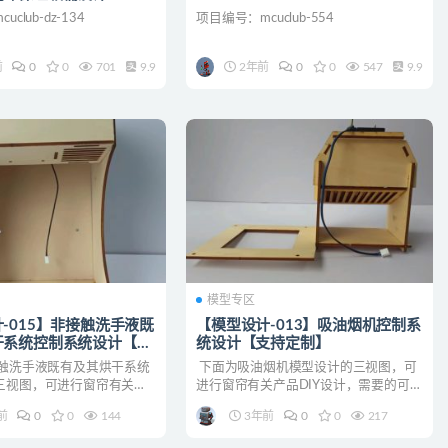
club-dz-134
项目编号：mcuclub-554
前
0
0
701
9.9
2年前
0
0
547
9.9
模型专区
-015】非接触洗手液既
【模型设计-013】吸油烟机控制系
干系统控制系统设计【支
统设计【支持定制】
触洗手液既有及其烘干系统
下面为吸油烟机模型设计的三视图，可
三视图，可进行窗帘有关产
进行窗帘有关产品DIY设计，需要的可以
计，需要的可以联系客服进行咨
联系客服进行咨询。
前
0
0
144
3年前
0
0
217