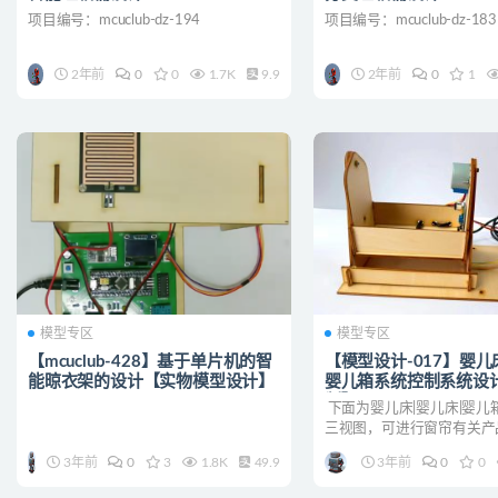
项目编号：mcuclub-dz-194
项目编号：mcuclub-dz-183
2年前
0
0
1.7K
9.9
2年前
0
1
模型专区
模型专区
【mcuclub-428】基于单片机的智
【模型设计-017】婴儿
能晾衣架的设计【实物模型设计】
婴儿箱系统控制系统设
制】
下面为婴儿床|婴儿床|婴儿
三视图，可进行窗帘有关产品
需要的可以联系客服进行咨
3年前
0
3
1.8K
49.9
3年前
0
0