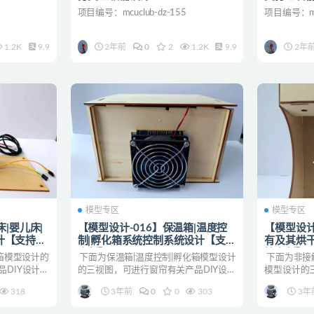
项目编号：mcuclub-dz-155
项目编号：mcu
1.2K
9.9
2年前
0
2
1.2K
9.9
2年
模型专区
模型专区
床|婴儿床|
【模型设计-016】保温箱|温度控
【模型设计
计【支持定
制|孵化箱系统控制系统设计【支持
有及其烘
定制】
持定制】
箱模型设计的
下面为保温箱|温度控制|孵化箱模型设计
下面为非接
DIY设计，
的三视图，可进行窗帘有关产品DIY设
模型设计的
询。
计，需要的可以联系客服进行咨询。
品DIY设
318
3年前
0
0
303
3年
询。