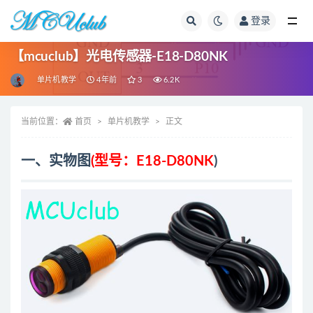
登录
全部
【mcuclub】光电传感器-E18-D80NK
单片机教学
4年前
3
6.2K
当前位置：
首页
单片机教学
正文
一、实物图
(型号：E18-D80NK
)