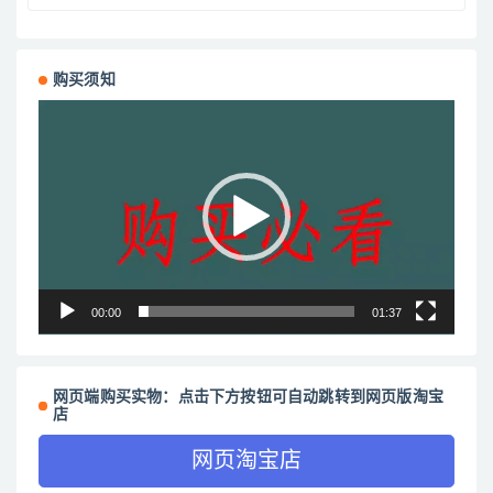
购买须知
视
频
播
放
器
00:00
01:37
网页端购买实物：点击下方按钮可自动跳转到网页版淘宝
店
网页淘宝店