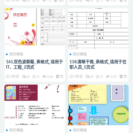
5年前
0
0
73
免费
5年前
0
0
133
免费
简历模板
简历模板
161.双色波斯菊_表格式_适用于
118.清晰干练_表格式_适用于在
IT、工程_2页式
职人员_1页式
5年前
0
0
126
免费
5年前
0
0
119
免费
简历模板
简历模板