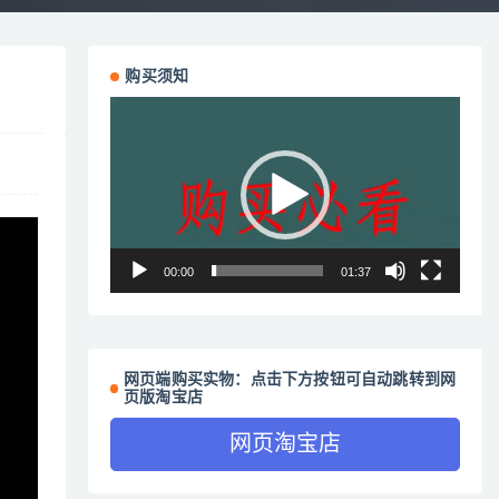
购买须知
视
频
播
放
器
00:00
01:37
网页端购买实物：点击下方按钮可自动跳转到网
页版淘宝店
网页淘宝店