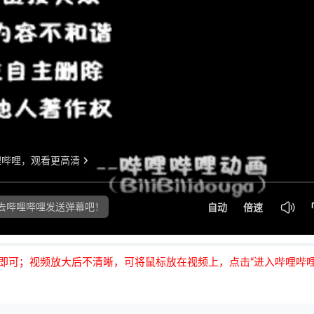
即可；视频放大后不清晰，可将鼠标放在视频上，点击“进入哔哩哔