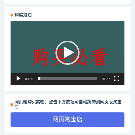
购买须知
视
频
播
放
器
00:00
01:37
网页端购买实物：点击下方按钮可自动跳转到网页版淘宝
店
网页淘宝店