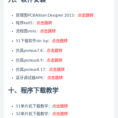
九、软件安装
原理图PCBAltium Designer 2013：
点击跳转
程序keil5：
点击跳转
流程图visio：
点击跳转
51下载软件stc-isp：
点击跳转
仿真proteus7.8：
点击跳转
仿真proteus8.9：
点击跳转
仿真proteus8.17：
点击跳转
蓝牙调试器APK：
点击跳转
十、程序下载教学
51单片机下载教学：
点击跳转
32单片机下载教学：
点击跳转