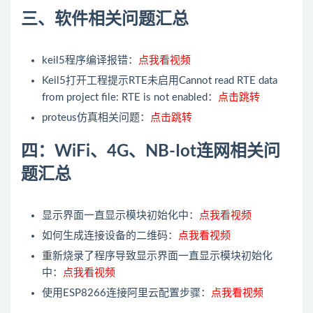
三、软件相关问题汇总
keil5程序编译报错：
点我看视频
Keil5打开工程提示RTE未启用Cannot read RTE data
from project file: RTE is not enabled：
点击跳转
proteus仿真相关问题：
点击跳转
四：WiFi、4G、NB-Iot连网相关问
题汇总
显示界面一直显示模块初始化中：
点我看视频
如何生成连接设备的二维码：
点我看视频
重新烧录了程序导致显示界面一直显示模块初始化
中：
点我看视频
使用ESP8266连接阿里云配置步骤：
点我看视频