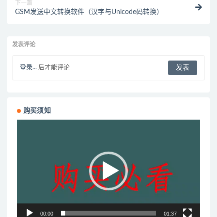
下一篇
GSM发送中文转换软件（汉字与Unicode码转换）
发表评论
登录...
后才能评论
购买须知
视
频
播
放
器
00:00
01:37