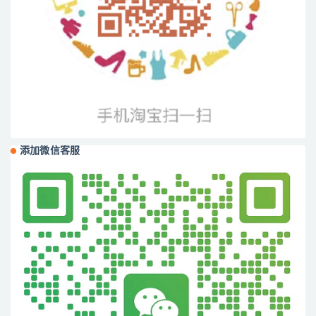
添加微信客服