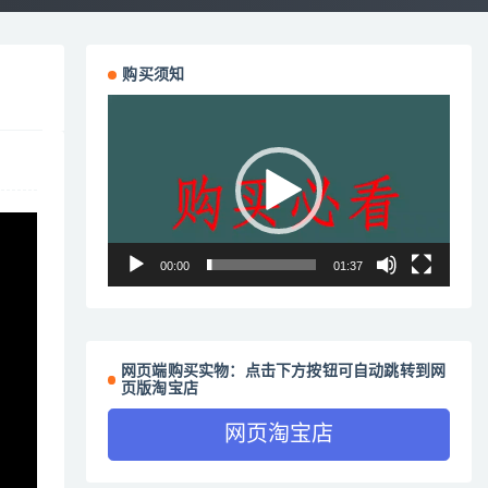
购买须知
视
频
播
放
器
00:00
01:37
网页端购买实物：点击下方按钮可自动跳转到网
页版淘宝店
网页淘宝店