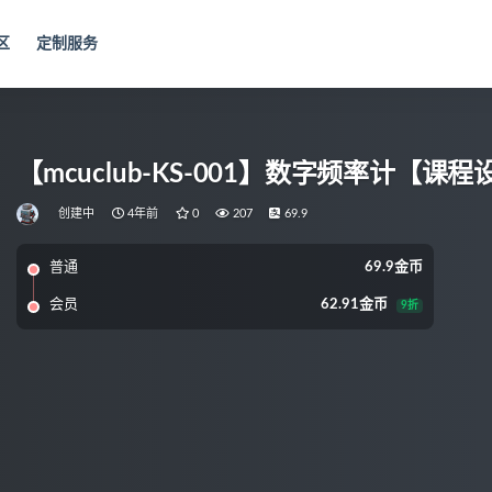
区
定制服务
【mcuclub-KS-001】数字频率计【课
创建中
4年前
0
207
69.9
普通
69.9金币
会员
62.91金币
9折