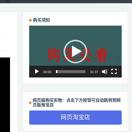
购买须知
视
频
播
放
器
00:00
01:37
网页端购买实物：点击下方按钮可自动跳转到网
页版淘宝店
网页淘宝店