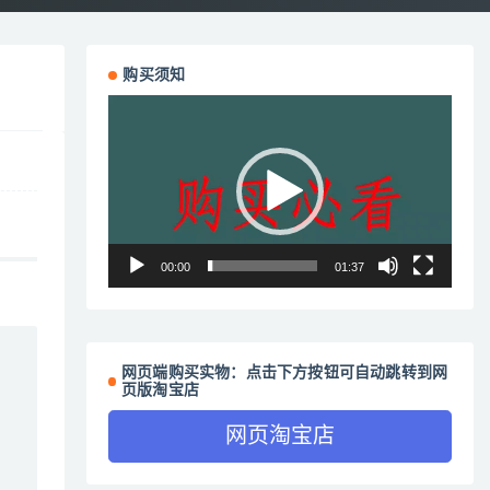
购买须知
视
频
播
放
器
00:00
01:37
网页端购买实物：点击下方按钮可自动跳转到网
页版淘宝店
网页淘宝店