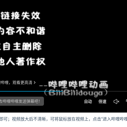
即可；视频放大后不清晰，可将鼠标放在视频上，点击“进入哔哩哔