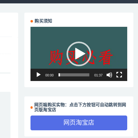
购买须知
视
频
播
放
器
00:00
01:37
网页端购买实物：点击下方按钮可自动跳转到网
页版淘宝店
网页淘宝店