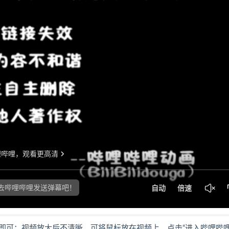
即可；视频放大后不清晰，可将鼠标放在视频上，点击“进入哔哩哔