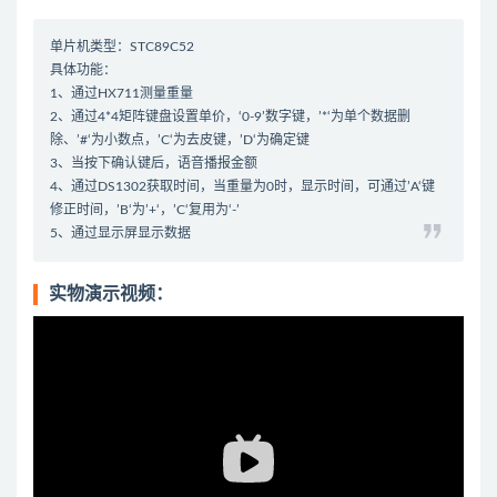
单片机类型：STC89C52
具体功能：
1、通过HX711测量重量
2、通过4*4矩阵键盘设置单价，‘0-9’数字键，’*‘为单个数据删
除、’#‘为小数点，’C‘为去皮键，’D‘为确定键
3、当按下确认键后，语音播报金额
4、通过DS1302获取时间，当重量为0时，显示时间，可通过’A‘键
修正时间，’B‘为’+‘，’C‘复用为‘-’
5、通过显示屏显示数据
实物演示视频：