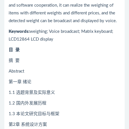
and software cooperation, it can realize the weighing of
items with different weights and different prices, and the
detected weight can be broadcast and displayed by voice.
Keywords
:
weighing; Voice broadcast; Matrix keyboard;
LCD12864 LCD display
目
录
摘 要
Abstract
第一章 绪论
1.1 选题背景及实际意义
1.2 国内外发展历程
1.3 本论文研究目标与框架
第2章 系统设计方案