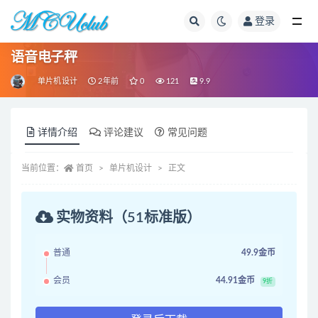
登录
全部
语音电子秤
单片机设计
2年前
0
121
9.9
详情介绍
评论建议
常见问题
当前位置：
首页
单片机设计
正文
实物资料（51标准版）
普通
49.9金币
会员
44.91金币
9折