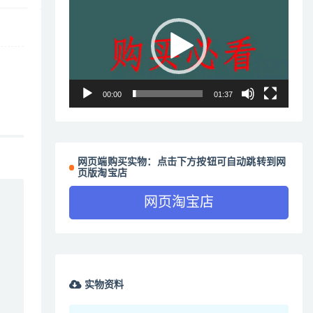
频
播
放
器
00:00
01:37
网页端购买实物：点击下方按钮可自动跳转到网
页版淘宝店
网页淘宝店
实物资料