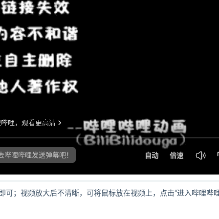
即可；视频放大后不清晰，可将鼠标放在视频上，点击“进入哔哩哔