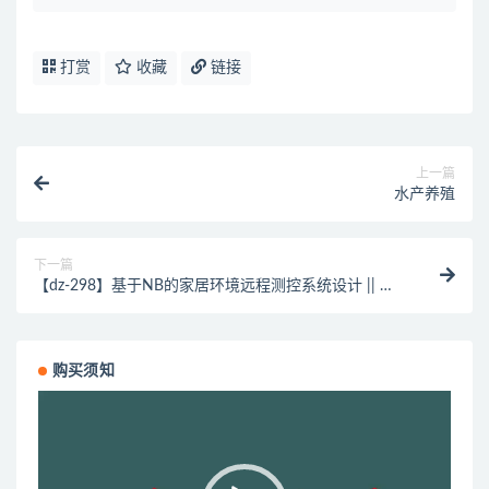
打赏
收藏
链接
上一篇
水产养殖
下一篇
【dz-298】基于NB的家居环境远程测控系统设计 || 空
气质量 || 家居环境
购买须知
视
频
播
放