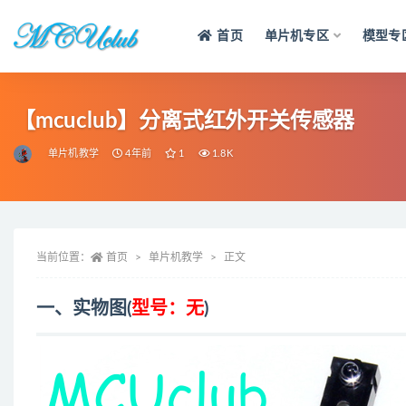
首页
单片机专区
模型专
全部
【mcuclub】分离式红外开关传感器
单片机教学
4年前
1
1.8K
当前位置：
首页
单片机教学
正文
一、实物图(
型号：无
)