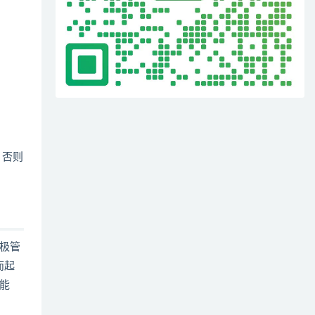
，否则
极管
而起
能