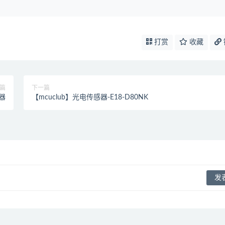
打赏
收藏
篇
下一篇
感器
【mcuclub】光电传感器-E18-D80NK