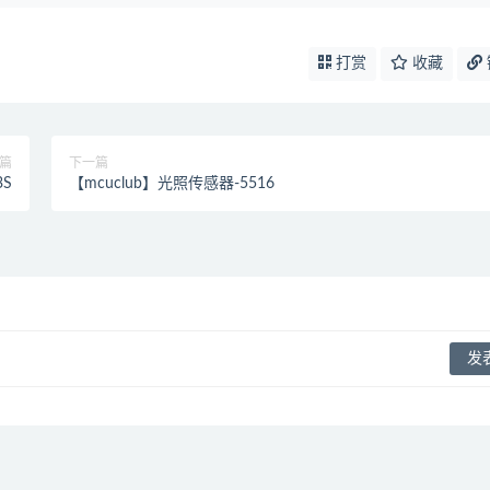
打赏
收藏
篇
下一篇
3S
【mcuclub】光照传感器-5516