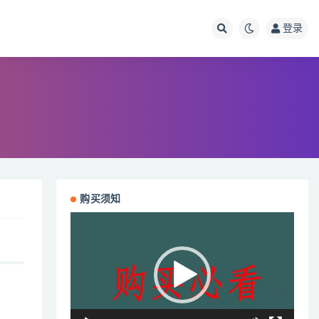
登录
购买须知
视
频
播
放
器