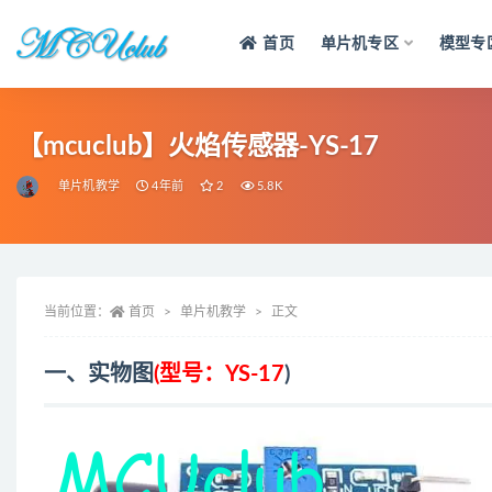
首页
单片机专区
模型专
全部
【mcuclub】火焰传感器-YS-17
单片机教学
4年前
2
5.8K
当前位置：
首页
单片机教学
正文
一、实物图
(型号：YS-17
)