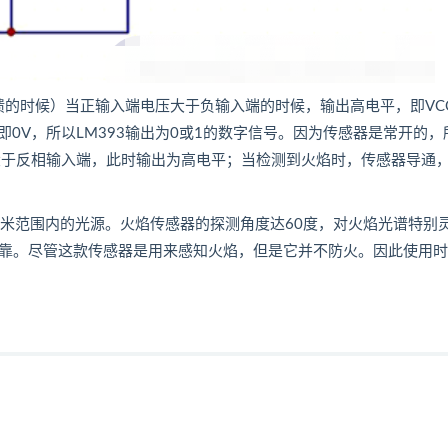
反馈的时候）当正输入端电压大于负输入端的时候，输出高电平，即VC
0V，所以LM393输出为0或1的数字信号。因为传感器是常开的，
压大于反相输入端，此时输出为高电平；当检测到火焰时，传感器导通
0纳米范围内的光源。火焰传感器的探测角度达60度，对火焰光谱特别
定可靠。尽管这款传感器是用来感知火焰，但是它并不防火。因此使用