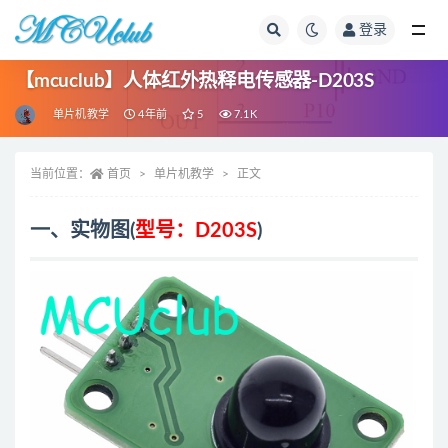
登录
全部
【mcuclub】人体红外热释电传感器-D203S
单片机教学
4年前
5
7.1K
当前位置：
首页
单片机教学
正文
一、实物图(
型号：D203S
)