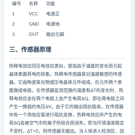
编号
名称
功能
1
VCC
电源正
2
GND
电源地
3
OUT
输出引脚
三、传感器原理
热释电效应同压电效应类似，是指由于温度的变化而引起
晶体表面荷电的现象。热释电传感器是对温度敏感的传感
器。它由陶瓷氧化物或压电晶体元件组成，在元件两个表
面做成电极，在传感器监测范围内温度有ΔT的变化时，热
释电效应会在两个电极上会产生电荷ΔQ，即在两电极之间
产生一微弱的电压ΔV。由于它的输出阻抗极高，在传感器
中有一个场效应管进行阻抗变换，热释电效应所产生的电
荷ΔQ会被空气中的离子所结合而消失，即当环境温度稳定
不变时，ΔT=0，则传感器无输出。当人体进入检测区，因