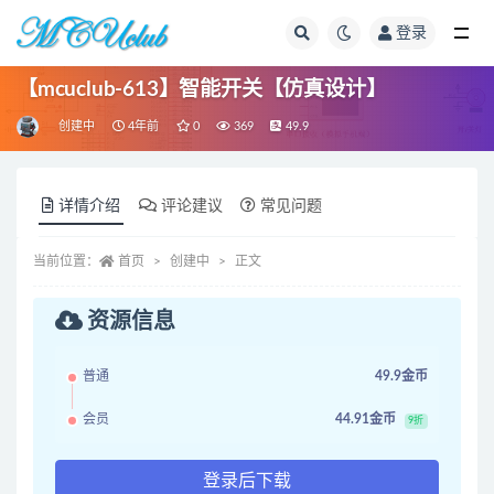
登录
全部
【mcuclub-613】智能开关【仿真设计】
创建中
4年前
0
369
49.9
详情介绍
评论建议
常见问题
当前位置：
首页
创建中
正文
资源信息
普通
49.9金币
会员
44.91金币
9折
登录后下载