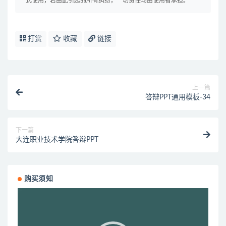
式使用，若由此引起的所有纠纷，一切责任均由使用者承担。
打赏
收藏
链接
上一篇
答辩PPT通用模板-34
下一篇
大连职业技术学院答辩PPT
购买须知
视
频
播