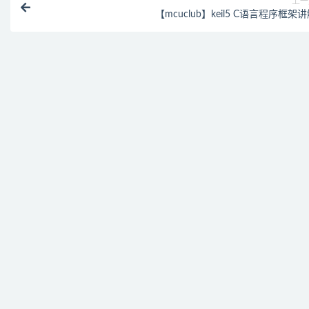
上一
【mcuclub】keil5 C语言程序框架