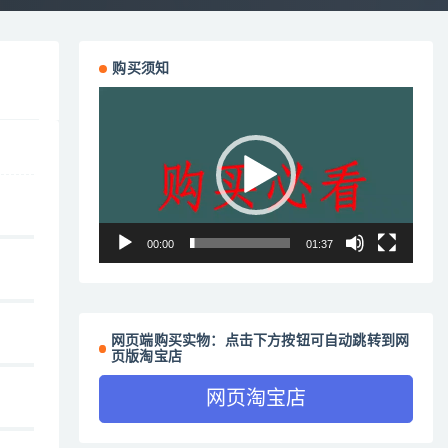
购买须知
视
频
播
放
器
00:00
01:37
网页端购买实物：点击下方按钮可自动跳转到网
页版淘宝店
网页淘宝店