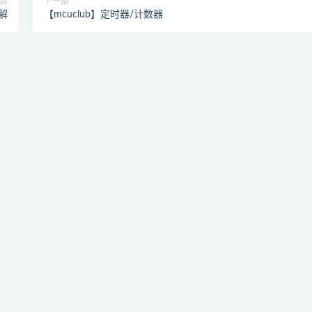
篇
下一篇
讲解
【mcuclub】定时器/计数器