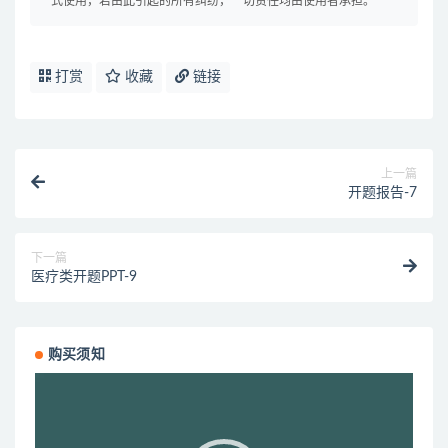
式使用，若由此引起的所有纠纷，一切责任均由使用者承担。
打赏
收藏
链接
上一篇
开题报告-7
下一篇
医疗类开题PPT-9
购买须知
视
频
播