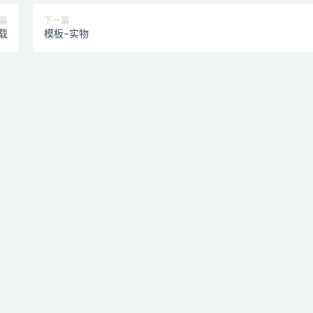
篇
下一篇
载
模板–实物