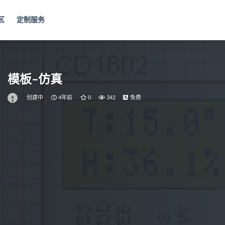
区
定制服务
模板–仿真
创建中
4年前
0
342
免费