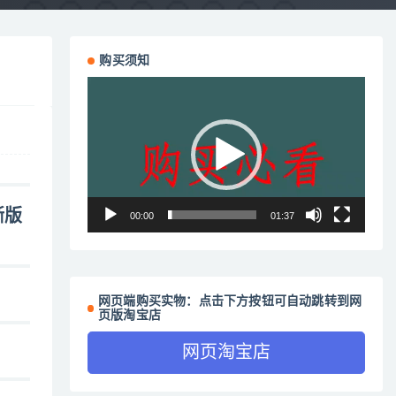
购买须知
视
频
播
放
器
晰版
00:00
01:37
网页端购买实物：点击下方按钮可自动跳转到网
页版淘宝店
网页淘宝店