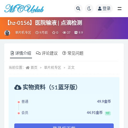
登录
全部
【hz-0156】医院输液 | 点滴检测
单片机专区
9月前
0
37
9.9
详情介绍
评论建议
常见问题
当前位置：
首页
单片机专区
正文
实物资料（51蓝牙版）
普通
49.9金币
会员
44.91金币
9折