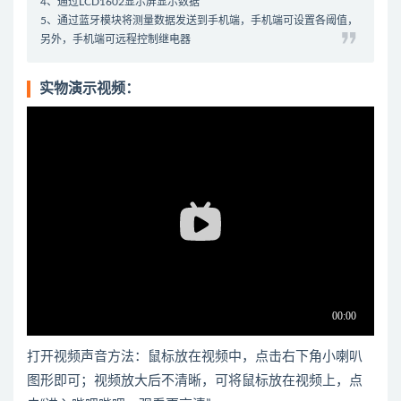
4、通过LCD1602显示屏显示数据
5、通过蓝牙模块将测量数据发送到手机端，手机端可设置各阈值，
另外，手机端可远程控制继电器
实物演示视频：
打开视频声音方法：鼠标放在视频中，点击右下角小喇叭
图形即可；视频放大后不清晰，可将鼠标放在视频上，点