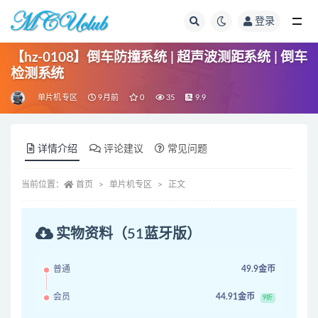
登录
全部
【hz-0108】倒车防撞系统 | 超声波测距系统 | 倒车
检测系统
单片机专区
9月前
0
35
9.9
详情介绍
评论建议
常见问题
当前位置：
首页
单片机专区
正文
实物资料（51蓝牙版）
普通
49.9金币
会员
44.91金币
9折