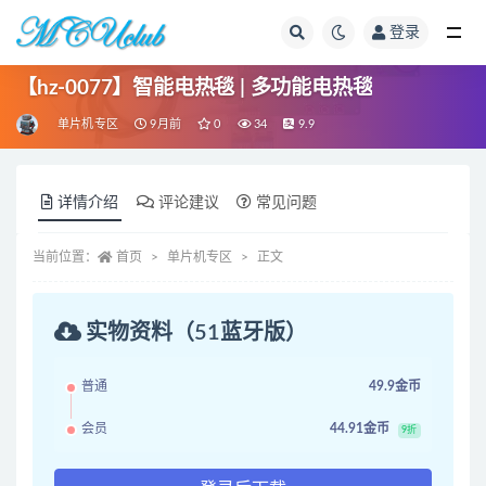
登录
全部
【hz-0077】智能电热毯 | 多功能电热毯
单片机专区
9月前
0
34
9.9
详情介绍
评论建议
常见问题
当前位置：
首页
单片机专区
正文
实物资料（51蓝牙版）
普通
49.9金币
会员
44.91金币
9折