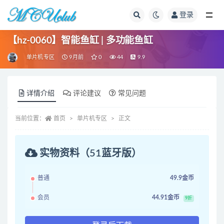
登录
全部
【hz-0060】智能鱼缸 | 多功能鱼缸
单片机专区
9月前
0
44
9.9
详情介绍
评论建议
常见问题
当前位置：
首页
单片机专区
正文
实物资料（51蓝牙版）
普通
49.9金币
会员
44.91金币
9折