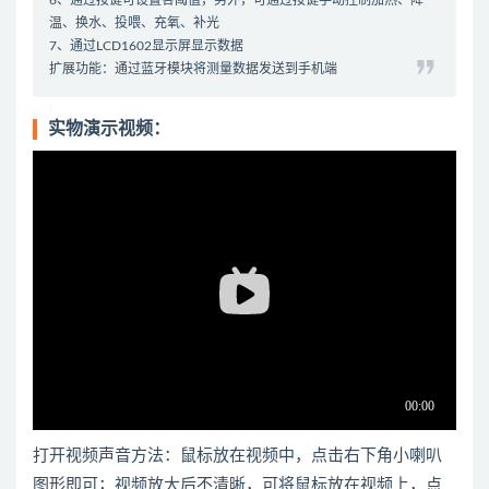
6、通过按键可设置各阈值，另外，可通过按键手动控制加热、降
温、换水、投喂、充氧、补光
7、通过LCD1602显示屏显示数据
扩展功能：通过蓝牙模块将测量数据发送到手机端
实物演示视频：
打开视频声音方法：鼠标放在视频中，点击右下角小喇叭
图形即可；视频放大后不清晰，可将鼠标放在视频上，点