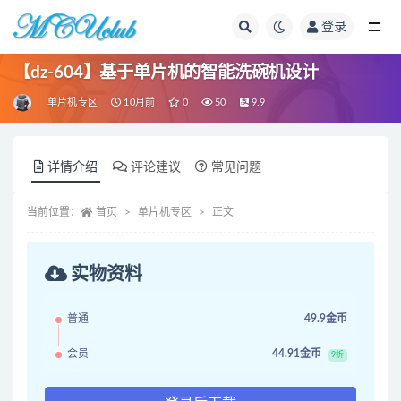
登录
全部
【dz-604】基于单片机的智能洗碗机设计
单片机专区
10月前
0
50
9.9
详情介绍
评论建议
常见问题
当前位置：
首页
单片机专区
正文
实物资料
普通
49.9金币
会员
44.91金币
9折