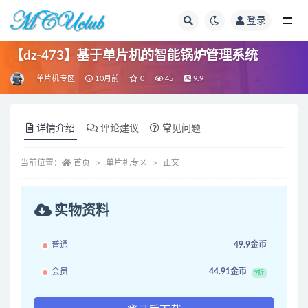
登录
全部
【dz-473】基于单片机的智能锅炉管理系统
单片机专区
10月前
0
45
9.9
详情介绍
评论建议
常见问题
当前位置：
首页
单片机专区
正文
实物资料
普通
49.9金币
会员
44.91金币
9折