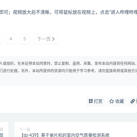
即可；视频放大后不清晰，可将鼠标放在视频上，点击“进入哔哩哔
4
5
下一页
人或组织，在未征得本站同意时，禁止复制、盗用、采集、发布本站内容到任何网站
们进行处理。另外，本站所提供的资源均只能用于学习参考，请勿直接商用或其他方
打赏
收藏
篇
下一篇
现
【dz-439】基于单片机的室内空气质量检测系统