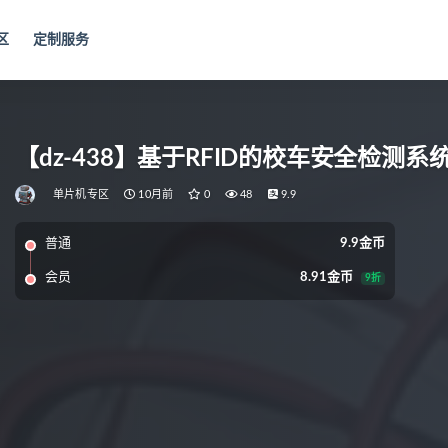
区
定制服务
【dz-438】基于RFID的校车安全检测系
单片机专区
10月前
0
48
9.9
普通
9.9金币
会员
8.91金币
9折