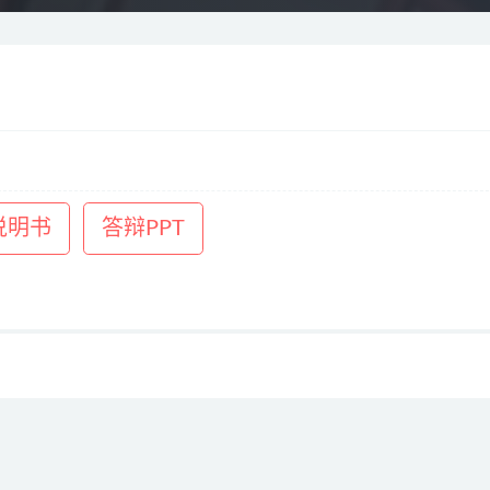
说明书
答辩PPT