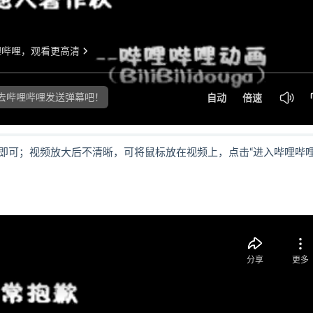
即可；视频放大后不清晰，可将鼠标放在视频上，点击“进入哔哩哔