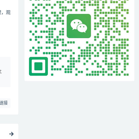
哩，观
、
式
链接