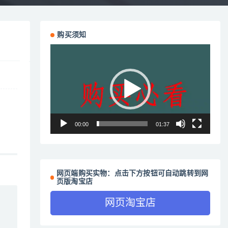
购买须知
视
频
播
放
器
00:00
01:37
网页端购买实物：点击下方按钮可自动跳转到网
页版淘宝店
网页淘宝店