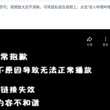
即可；视频放大后不清晰，可将鼠标放在视频上，点击“进入哔哩哔