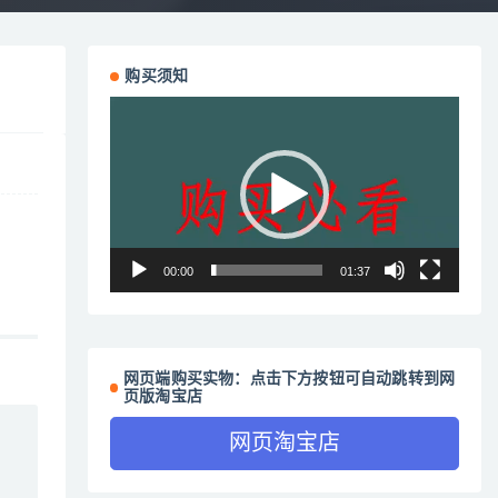
购买须知
视
频
播
放
器
00:00
01:37
网页端购买实物：点击下方按钮可自动跳转到网
页版淘宝店
网页淘宝店