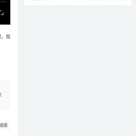
哩，观
、
式
链接