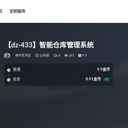
区
定制服务
【dz-433】智能仓库管理系统
单片机专区
10月前
0
145
9.9
普通
9.9金币
会员
8.91金币
9折