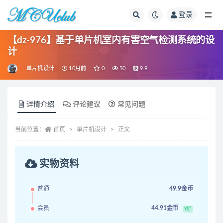
登录
全部
【dz-976】基于单片机室内有害空气检测系统的设
计
单片机设计
10月前
0
50
9.9
详情介绍
评论建议
常见问题
当前位置：
首页
单片机设计
正文
实物资料
普通
49.9金币
会员
44.91金币
9折