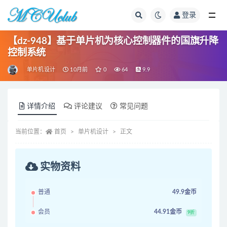
登录
全部
【dz-948】基于单片机为核心控制器件的国旗升降
控制系统
单片机设计
10月前
0
64
9.9
详情介绍
评论建议
常见问题
当前位置：
首页
单片机设计
正文
实物资料
普通
49.9金币
会员
44.91金币
9折