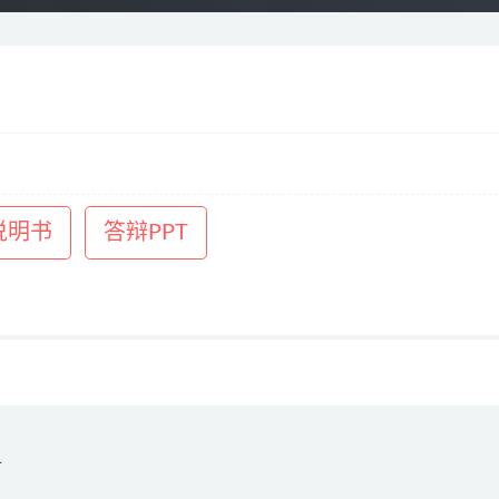
说明书
答辩PPT
计