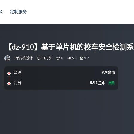
区
定制服务
【dz-910】基于单片机的校车安全检测
单片机设计
11月前
0
63
9.9
普通
9.9金币
会员
8.91金币
9折