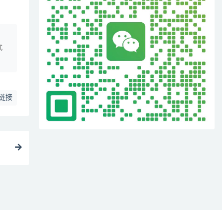
、
式
链接