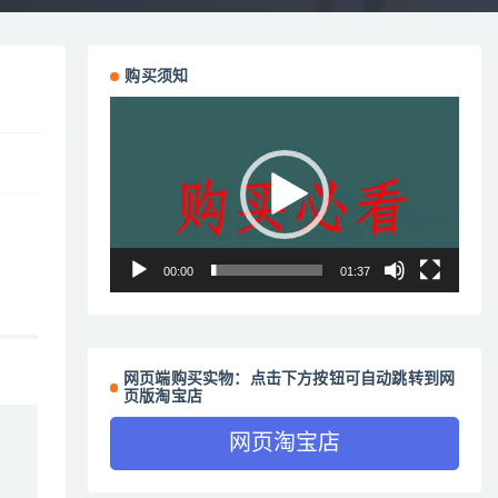
购买须知
视
频
播
放
器
00:00
01:37
网页端购买实物：点击下方按钮可自动跳转到网
页版淘宝店
网页淘宝店