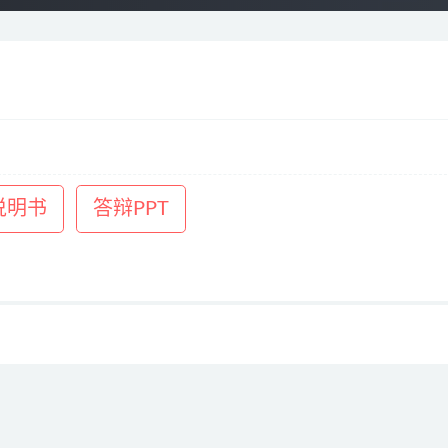
说明书
答辩PPT