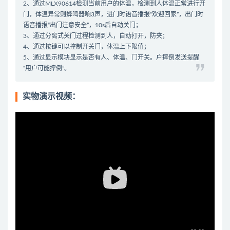
2、通过MLX90614检测当前用户的体温，检测到人体温正常进行开
门，体温异常则蜂鸣器响3声，进门时语音播报“欢迎回家”，出门时
语音播报“出门注意安全”，10s后自动关门；
3、通过分离式关门过程检测到人，自动打开，防夹；
4、通过按键可以控制开关门，体温上下限值；
5、通过显示模块显示是否有人、体温、门开关。户摔倒发送提醒
“用户可能摔倒”。
实物演示视频：