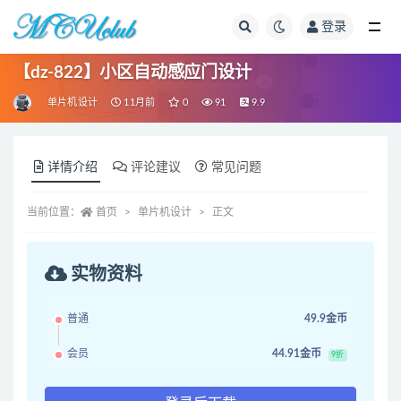
登录
全部
【dz-822】小区自动感应门设计
单片机设计
11月前
0
91
9.9
详情介绍
评论建议
常见问题
当前位置：
首页
单片机设计
正文
实物资料
普通
49.9金币
会员
44.91金币
9折