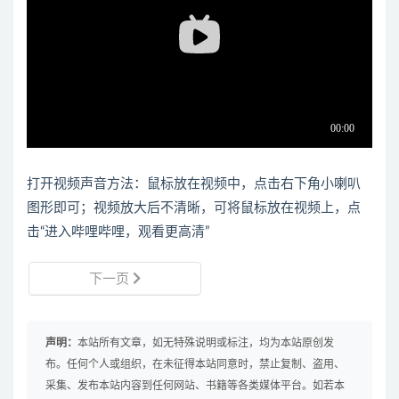
打开视频声音方法：鼠标放在视频中，点击右下角小喇叭
图形即可；视频放大后不清晰，可将鼠标放在视频上，点
击“进入哔哩哔哩，观看更高清”
下一页
声明：
本站所有文章，如无特殊说明或标注，均为本站原创发
布。任何个人或组织，在未征得本站同意时，禁止复制、盗用、
采集、发布本站内容到任何网站、书籍等各类媒体平台。如若本