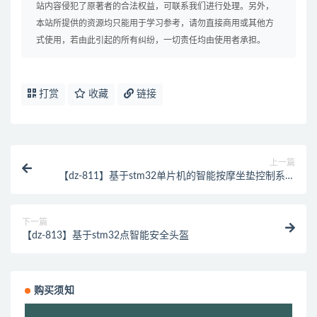
站内容侵犯了原著者的合法权益，可联系我们进行处理。另外，
本站所提供的资源均只能用于学习参考，请勿直接商用或其他方
式使用，若由此引起的所有纠纷，一切责任均由使用者承担。
打赏
收藏
链接
上一篇
【dz-811】基于stm32单片机的智能按摩坐垫控制系统
的设计
下一篇
【dz-813】基于stm32点智能安全头盔
购买须知
视