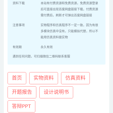
资料下载
本站有付费资源和免费资源，免费资源登录
后可直接出现百度网盘链接下载，付费资源
需付费后，刷新才可弹出百度网盘链接
注意事项
实物程序和仿真程序不一定一致，因为有很
多模块仿真中没有，只能模拟代替，所以不
能用仿真资料做实物
有效期
永久有效
遇到任何问题，可扫描微信二维码联系客服
首页
实物资料
仿真资料
开题报告
设计说明书
答辩PPT