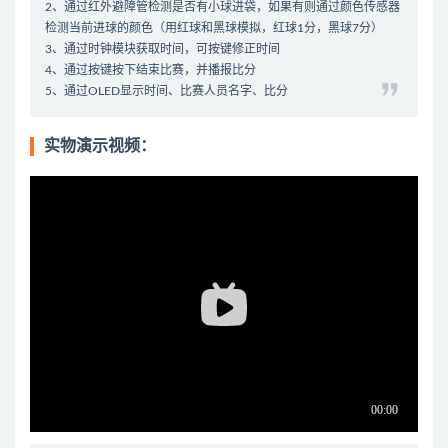
2、通过红外避障管检测是否有小球进袋，如果有则通过颜色传感器
检测当前进球的颜色（用红球和黑球模拟，红球1分，黑球7分）
3、通过时钟模块获取时间，可按键修正时间
4、通过按键按下结束比赛，并播报比分
5、通过OLED显示时间、比赛人员名字、比分
实物演示视频：