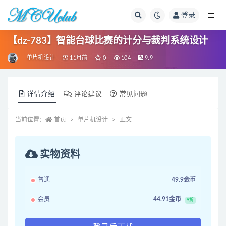
登录
全部
【dz-783】智能台球比赛的计分与裁判系统设计
单片机设计
11月前
0
104
9.9
详情介绍
评论建议
常见问题
当前位置：
首页
单片机设计
正文
实物资料
普通
49.9金币
会员
44.91金币
9折