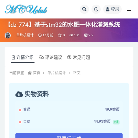
登录
全部
【dz-774】基于stm32的水肥一体化灌溉系统
单片机设计
11月前
0
131
9.9
详情介绍
评论建议
常见问题
当前位置：
首页
单片机设计
正文
实物资料
普通
49.9金币
会员
44.91金币
9折