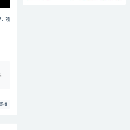
哩，观
、
式
链接