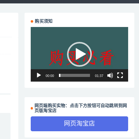
购买须知
视
频
播
放
器
00:00
01:37
网页端购买实物：点击下方按钮可自动跳转到网
页版淘宝店
网页淘宝店