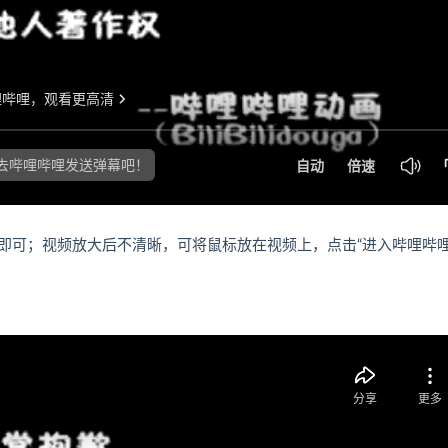
即可；视频放大后不清晰，可将鼠标放在视频上，点击“进入哔哩哔