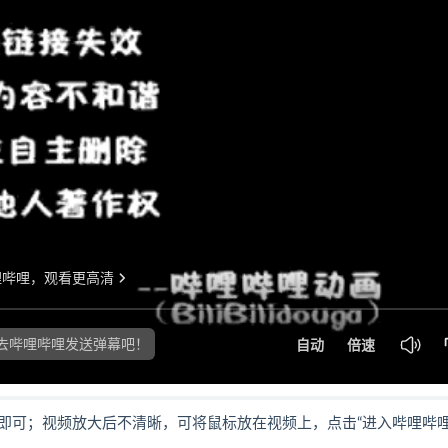
即可；视频放大后不清晰，可将鼠标放在视频上，点击“进入哔哩哔