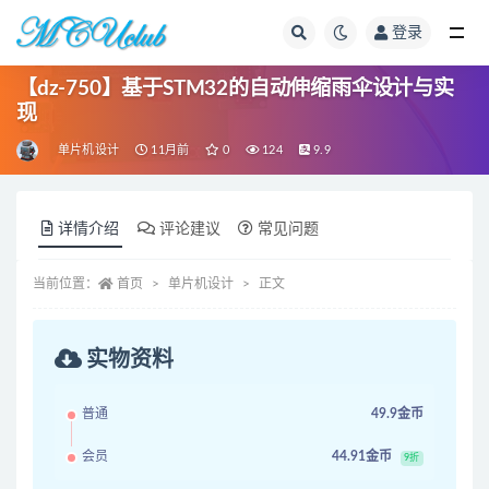
登录
全部
【dz-750】基于STM32的自动伸缩雨伞设计与实
现
单片机设计
11月前
0
124
9.9
详情介绍
评论建议
常见问题
当前位置：
首页
单片机设计
正文
实物资料
普通
49.9金币
会员
44.91金币
9折