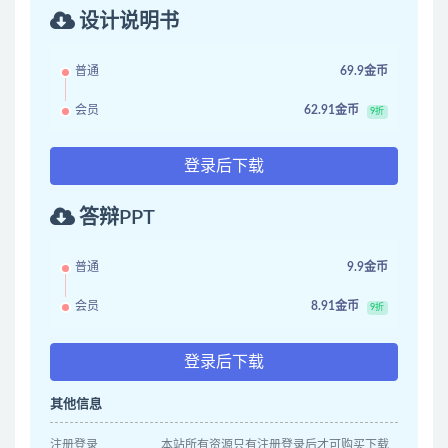
设计说明书
普通
69.9金币
会员
62.91金币
9折
登录后下载
答辩PPT
普通
9.9金币
会员
8.91金币
9折
登录后下载
其他信息
注册登录
本站所有资源只有注册登录后才可购买下载