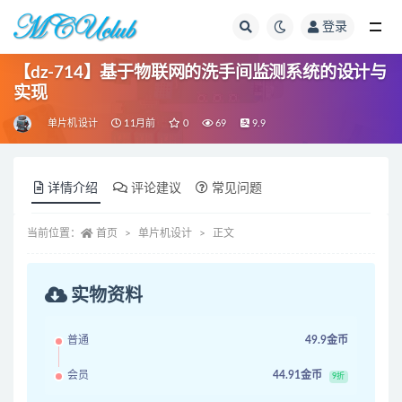
登录
全部
【dz-714】基于物联网的洗手间监测系统的设计与
实现
单片机设计
11月前
0
69
9.9
详情介绍
评论建议
常见问题
当前位置：
首页
单片机设计
正文
实物资料
普通
49.9金币
会员
44.91金币
9折