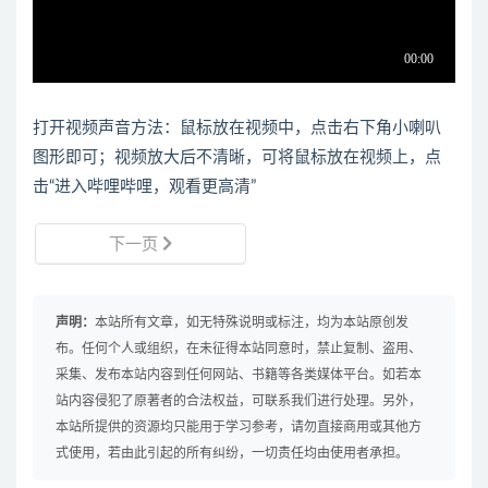
打开视频声音方法：鼠标放在视频中，点击右下角小喇叭
图形即可；视频放大后不清晰，可将鼠标放在视频上，点
击“进入哔哩哔哩，观看更高清”
下一页
声明：
本站所有文章，如无特殊说明或标注，均为本站原创发
布。任何个人或组织，在未征得本站同意时，禁止复制、盗用、
采集、发布本站内容到任何网站、书籍等各类媒体平台。如若本
站内容侵犯了原著者的合法权益，可联系我们进行处理。另外，
本站所提供的资源均只能用于学习参考，请勿直接商用或其他方
式使用，若由此引起的所有纠纷，一切责任均由使用者承担。