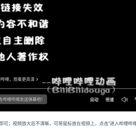
即可；视频放大后不清晰，可将鼠标放在视频上，点击“进入哔哩哔