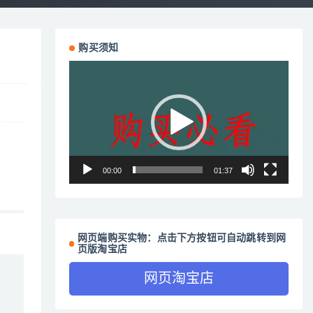
购买须知
视
频
播
放
器
00:00
01:37
网页端购买实物：点击下方按钮可自动跳转到网
页版淘宝店
网页淘宝店