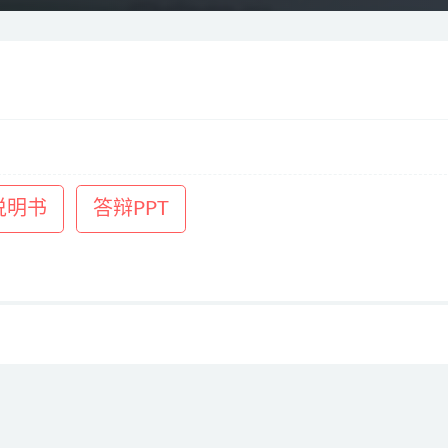
说明书
答辩PPT