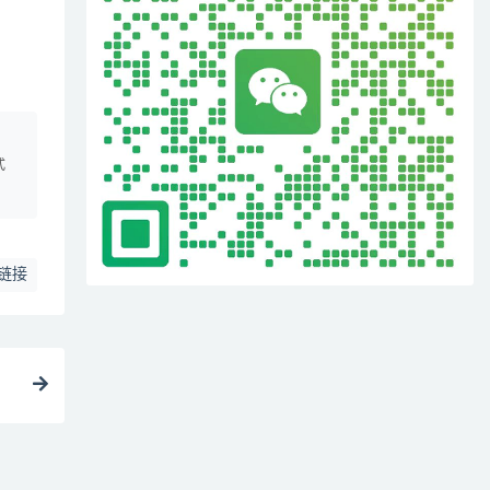
、
式
链接