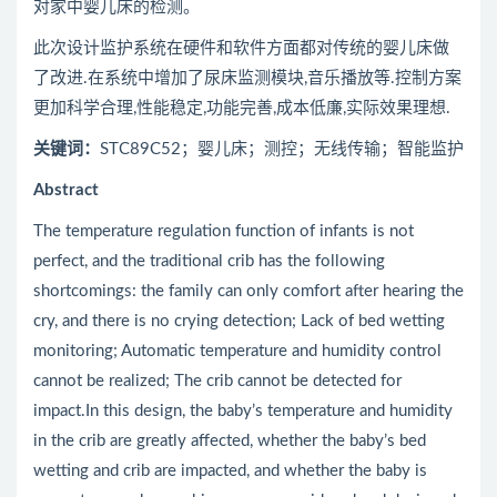
对家中婴儿床的检测。
此次设计监护系统在硬件和软件方面都对传统的婴儿床做
了改进.在系统中增加了尿床监测模块,音乐播放等.控制方案
更加科学合理,性能稳定,功能完善,成本低廉,实际效果理想.
关键词：
STC89C52；婴儿床；测控；无线传输；智能监护
Abstract
The temperature regulation function of infants is not
perfect, and the traditional crib has the following
shortcomings: the family can only comfort after hearing the
cry, and there is no crying detection; Lack of bed wetting
monitoring; Automatic temperature and humidity control
cannot be realized; The crib cannot be detected for
impact.In this design, the baby’s temperature and humidity
in the crib are greatly affected, whether the baby’s bed
wetting and crib are impacted, and whether the baby is