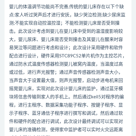
婴儿的体温调节功能尚不完善,传统的婴儿床存在以下个缺
点:家人听过哭声后才进行安抚，缺少哭泣检测;缺少尿床监
测;不能实现自动控温控湿；不能检测婴儿床是否受到撞
击。此次设计考虑到婴儿在婴儿床中受到的温湿度影响较
大，婴儿尿床、婴儿床是否受到撞击及其婴儿在醒来时容
易哭泣等问题进行考虑和设计；此次设计采用硬件和软件
配合进行设计，硬件采用STC89C52单片机作为主控芯片，
通过防水式温度传感器检测婴儿被窝内温度，当温度过高
或过低，进行声光报警；通过声音传感器检测声音大小，
当声音大于设置最大值，则声光报警，启动步进电机来回
摇晃婴儿床，实现对此次设计婴儿床的监护，通过蓝牙模
块将信息传输到家人的手机上。然后通过keil5对程序的编
程，进行主程序、数据采集功能子程序、按键子程序、显
示子程序、蓝牙通信子程序进行撰写和调试，然后通过软
件和硬件的配合进行调试，此次设计最终调试可以实现对
婴儿床的准确检测，使得家中监护者可以实时火灾远距离