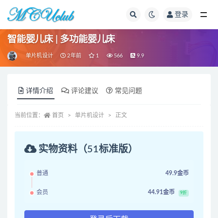
登录
全部
智能婴儿床 | 多功能婴儿床
单片机设计
2年前
1
566
9.9
详情介绍
评论建议
常见问题
当前位置：
首页
单片机设计
正文
实物资料（51标准版）
普通
49.9金币
会员
44.91金币
9折