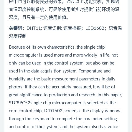
应中也可以取得良好的效果。通过以上功能实验，实现语
音温湿度控制系统，可是给使用者实时提供当前环境的温
湿度，且具有一定的使用价值。
关键词：
DHT11; 语音识别; 语音播报；LCD1602；语音温
湿度控制
Because of its own characteristics, the single chip
microcomputer is used more and more widely in life, not
only can be used in the control system, but also can be
used in the data acquisition system. Temperature and
humidity are the basic measurement parameters in daily
photos. If they can be accurately measured, it will be of
great significance to production and research. In this paper,
STC89C52single chip microcomputer is selected as the
core control chip, LCD1602 screen as the display window,
through the keyboard to complete the parameter setting
and control of the system, and the system also has voice