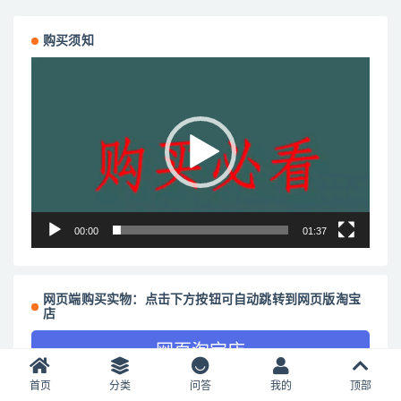
购买须知
视
频
播
放
器
00:00
01:37
网页端购买实物：点击下方按钮可自动跳转到网页版淘宝
店
网页淘宝店
首页
分类
问答
我的
顶部