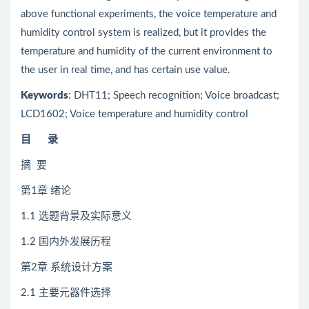
above functional experiments, the voice temperature and
humidity control system is realized, but it provides the
temperature and humidity of the current environment to
the user in real time, and has certain use value.
Keywords
: DHT11; Speech recognition; Voice broadcast;
LCD1602; Voice temperature and humidity control
目 录
摘 要
第1章 绪论
1.1 选题背景及实际意义
1.2 国内外发展历程
第2章 系统设计方案
2.1 主要元器件选择