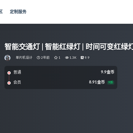
区
定制服务
智能交通灯 | 智能红绿灯 | 时间可变红绿
单片机设计
2年前
1
1.3K
9.9
普通
9.9金币
会员
8.91金币
9折