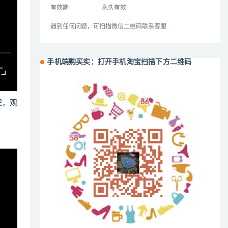
有效期
永久有效
遇到任何问题，可扫描微信二维码联系客服
手机端购买实：打开手机淘宝扫描下方二维码
哩，观