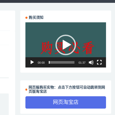
购买须知
视
频
播
放
器
00:00
01:37
网页端购买实物：点击下方按钮可自动跳转到网
页版淘宝店
网页淘宝店