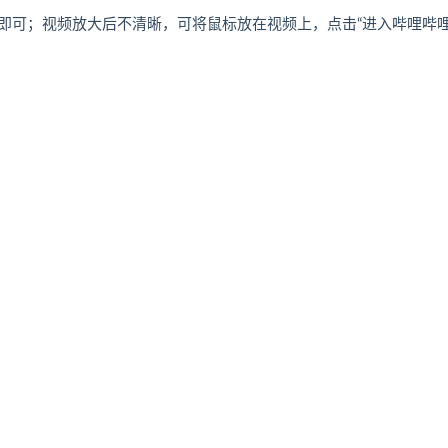
即可；视频放大后不清晰，可将鼠标放在视频上，点击“进入哔哩哔