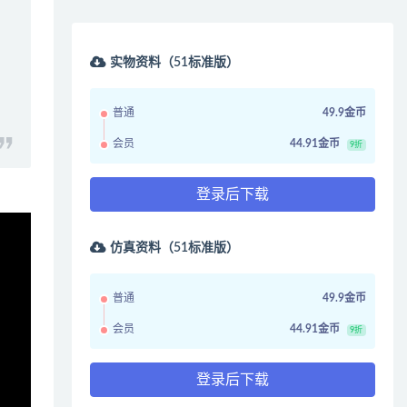
实物资料（51标准版）
普通
49.9金币
会员
44.91金币
9折
登录后下载
仿真资料（51标准版）
普通
49.9金币
会员
44.91金币
9折
登录后下载