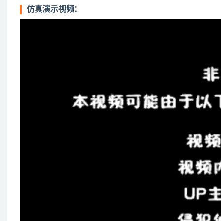
仿真演示视频：