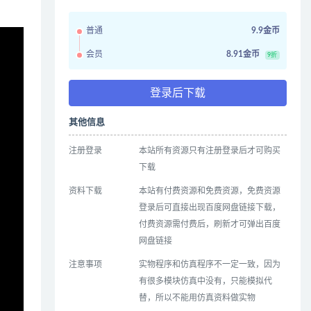
普通
9.9金币
会员
8.91金币
9折
登录后下载
其他信息
注册登录
本站所有资源只有注册登录后才可购买
下载
资料下载
本站有付费资源和免费资源，免费资源
登录后可直接出现百度网盘链接下载，
付费资源需付费后，刷新才可弹出百度
网盘链接
注意事项
实物程序和仿真程序不一定一致，因为
有很多模块仿真中没有，只能模拟代
替，所以不能用仿真资料做实物