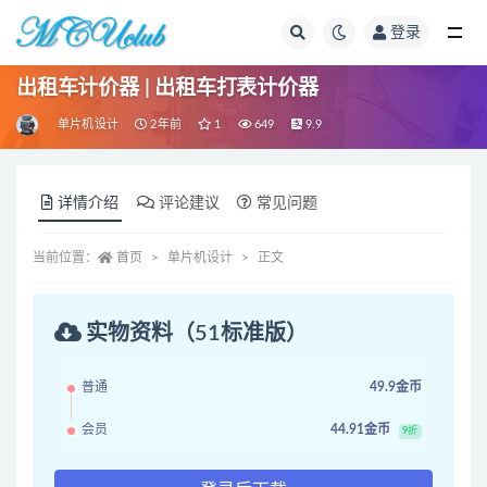
登录
全部
出租车计价器 | 出租车打表计价器
单片机设计
2年前
1
649
9.9
详情介绍
评论建议
常见问题
当前位置：
首页
单片机设计
正文
实物资料（51标准版）
普通
49.9金币
会员
44.91金币
9折