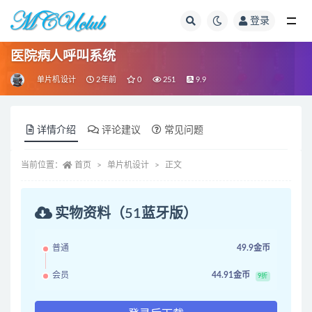
登录
全部
医院病人呼叫系统
单片机设计
2年前
0
251
9.9
详情介绍
评论建议
常见问题
当前位置：
首页
单片机设计
正文
实物资料（51蓝牙版）
普通
49.9金币
会员
44.91金币
9折