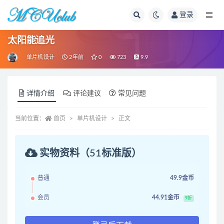
登录
全部
太阳能追光
单片机设计
2年前
0
723
9.9
详情介绍
评论建议
常见问题
当前位置：
首页
单片机设计
正文
实物资料（51标准版）
普通
49.9金币
会员
44.91金币
9折