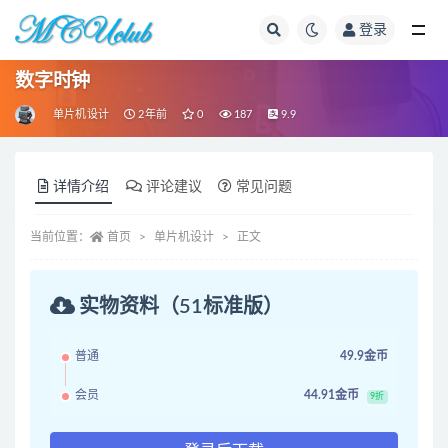
登录
全部
数字时钟
单片机设计
2年前
0
187
9.9
详情介绍
评论建议
常见问题
当前位置：
首页
单片机设计
正文
实物资料（51标准版）
普通
49.9金币
会员
44.91金币
9折